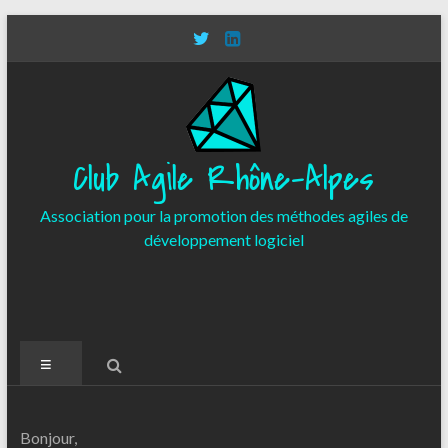
Aller
au
contenu
Club Agile Rhône-Alpes
Association pour la promotion des méthodes agiles de
développement logiciel
Menu
Bonjour,