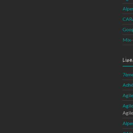
Alpe
CARA
Goog
Mix-
Lien
7ème 
Adhé
Agil
Agil
Agil
Alpe