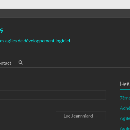
s
es agiles de développement logiciel
ntact
Lien
7ème 
Adhé
Luc Jeannniard
→
Agil
Agil