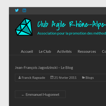
Aller
au
contenu
Club Agile Rhône-Alpe
Association pour la promotion des méthod
Accueil
Le Club
Activités
Ressources
Co
Jean-François Jagodzinski – Le Blog
Franck Rageade
21 février 2011
Blogs
←
Emmanuel Hugonnet