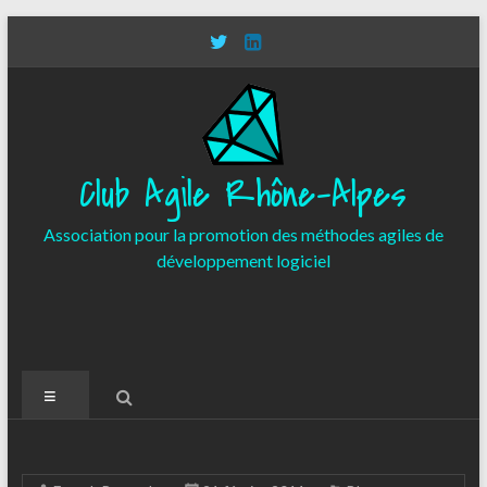
Aller
au
contenu
Club Agile Rhône-Alpes
Association pour la promotion des méthodes agiles de
développement logiciel
Menu