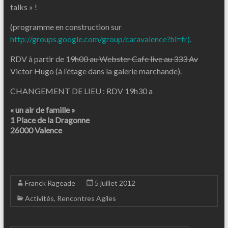
talks » !
(programme en construction sur
http://groups.google.com/group/caravalence?hl=fr).
RDV à partir de 1
9h00 au Webster Cafe live au 333 Av
Victor Hugo (à l’étage dans la galerie marchande).
CHANGEMENT DE LIEU : RDV 19h30 a
« un air de famille »
1 Place de la Dragonne
26000 Valence
Franck Rageade
5 juillet 2012
Activités
,
Rencontres Agiles