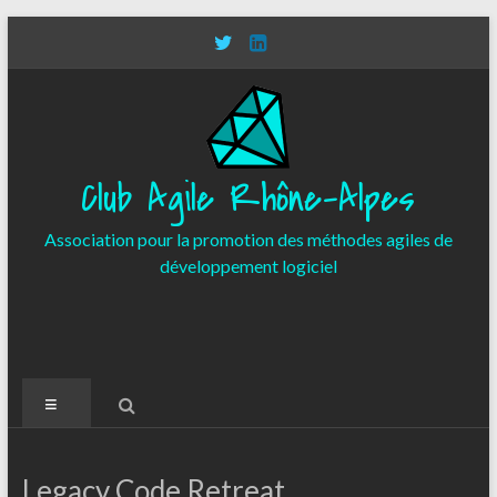
Aller
au
contenu
Club Agile Rhône-Alpes
Association pour la promotion des méthodes agiles de
développement logiciel
Menu
Legacy Code Retreat