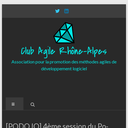
Aller
au
contenu
Club Agile Rhône-Alpes
Association pour la promotion des méthodes agiles de
développement logiciel
Menu
[PODOJO] 4ème session du Po-