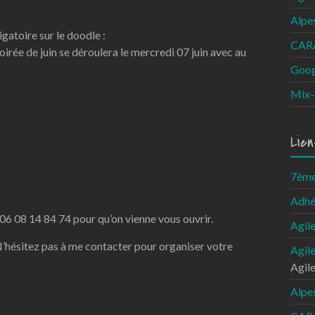
Alpe
igatoire sur le doodle :
CARA
soirée de juin se déroulera le mercredi 07 juin avec au
Goog
Mix-
Lien
7ème 
Adhé
 06 08 14 84 74 pour qu’on vienne vous ouvrir.
Agil
 N’hésitez pas à me contacter pour organiser votre
Agil
Agil
Alpe