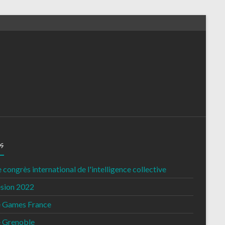
s
congrès international de l'intelligence collective
sion 2022
e Games France
e Grenoble