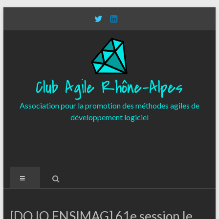
Aller
au
contenu
Club Agile Rhône-Alpes
Association pour la promotion des méthodes agiles de
développement logiciel
Menu
[DOJO ENSIMAG] 61e session le