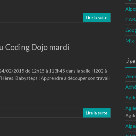
Alpe
Lire la suite
CARA
Goog
Mix-
 Coding Dojo mardi
Lien
i 24/02/2015 de 12h15 à 113h45 dans la salle H202 à
7ème 
’Hères. Babysteps : Apprendre à découper son travail
Adhé
Agil
Agil
Lire la suite
Agil
Alpe